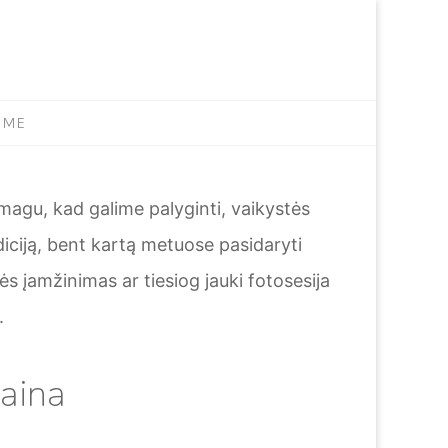
IME
magu, kad galime palyginti, vaikystės
iciją, bent kartą metuose pasidaryti
ės įamžinimas ar tiesiog jauki fotosesija
.
aina