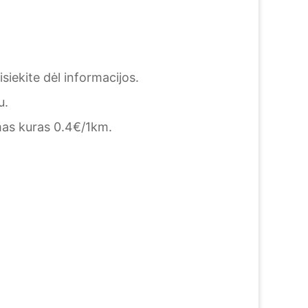
iekite dėl informacijos.
u.
mas kuras 0.4€/1km.