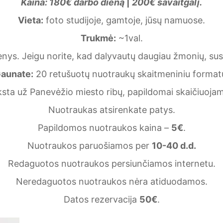
Kaina:
180€
darbo dieną
|
200€ savaitgalį.
Vieta:
foto studijoje, gamtoje, jūsų namuose.
Trukmė:
~1val.
ys. Jeigu norite, kad dalyvautų daugiau žmonių, susis
aunate:
20 retušuotų nuotraukų skaitmeniniu format
yksta už Panevėžio miesto ribų, papildomai skaičiuoja
Nuotraukas atsirenkate patys.
Papildomos nuotraukos kaina –
5€
.
Nuotraukos paruošiamos per
10-40 d.d.
Redaguotos nuotraukos persiunčiamos internetu.
Neredaguotos nuotraukos nėra atiduodamos.
Datos rezervacija
50€
.