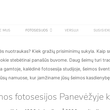
Home
Šeimos fotosesija
E MUS
FOTOSESIJOS
VERSLUI
SUSISIEK
ės nuotraukas? Kiek gražių prisiminimų sukyla. Kaip s
kokie stebėtinai panašūs buvome. Daug šeimų turi trad
ija gamtoje, kalėdinė fotosesija studijoje, šeimos švent
jūsų namuose, kur įamžiname jūsų šeimos kasdienybę
mos fotosesijos Panevėžyje k