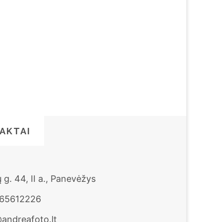
AKTAI
 g. 44, II a., Panevėžys
65612226
andreafoto.lt