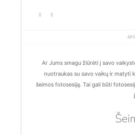
Skip
to
content
API
Ar Jums smagu žiūrėti į savo vaikyst
nuotraukas su savo vaikų ir matyti 
šeimos fotosesiją. Tai gali būti fotoses
Šei