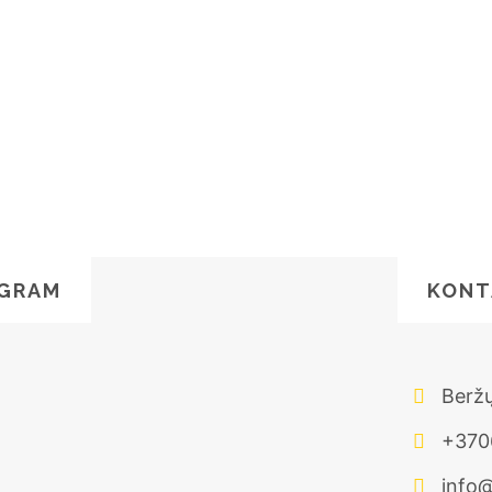
AGRAM
KONT
Beržų
+370
info@