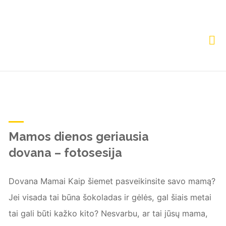
Skip
to
content
TAG:
Home
Posts tagged "dovanukuponas"
DOVANUKUPONAS
Mamos dienos geriausia
dovana – fotosesija
Dovana Mamai Kaip šiemet pasveikinsite savo mamą?
Jei visada tai būna šokoladas ir gėlės, gal šiais metai
tai gali būti kažko kito? Nesvarbu, ar tai jūsų mama,