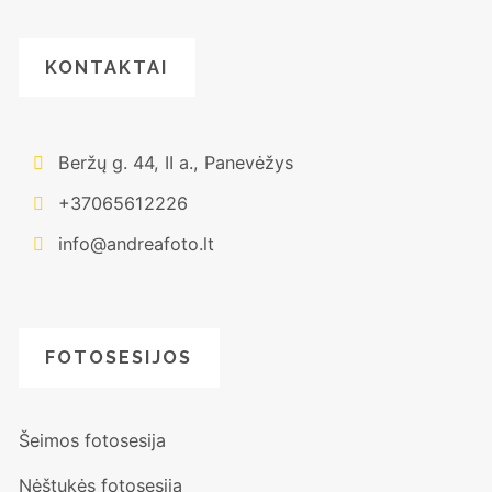
KONTAKTAI
Beržų g. 44, II a., Panevėžys
+37065612226
info@andreafoto.lt
FOTOSESIJOS
Šeimos fotosesija
Nėštukės fotosesija