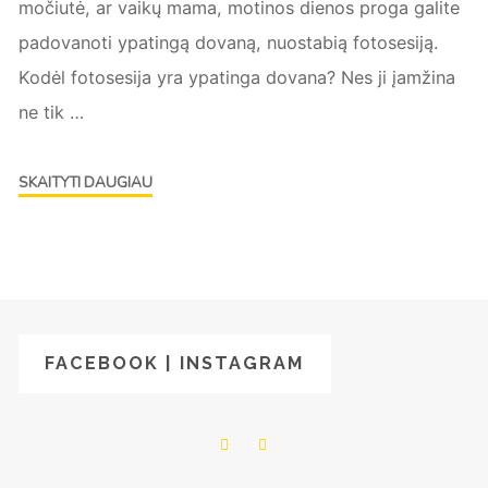
močiutė, ar vaikų mama, motinos dienos proga galite
padovanoti ypatingą dovaną, nuostabią fotosesiją.
Kodėl fotosesija yra ypatinga dovana? Nes ji įamžina
ne tik …
"Mamos
SKAITYTI DAUGIAU
dienos
geriausia
dovana
–
fotosesija"
FACEBOOK | INSTAGRAM