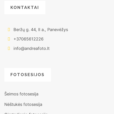
KONTAKTAI
Beržų g. 44, II a., Panevėžys
+37065612226
info@andreafoto.lt
FOTOSESIJOS
Šeimos fotosesija
Nėštukės fotosesija