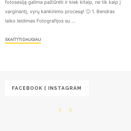
fotosesiją galima pažiūrėti ir kiek kitaip, ne tik kaip į
varginantį, vyrų kankinimo procesą! 🙂 1. Bendras
laiko leidimas Fotografijos su …
"Tėvo
SKAITYTI DAUGIAU
dienos
dovana"
FACEBOOK | INSTAGRAM