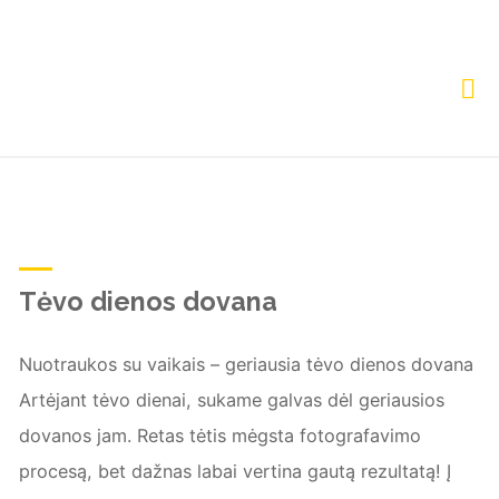
Skip
to
content
TAG:
TĖVO DIENA
Home
Posts tagged "tėvo diena"
Tėvo dienos dovana
Nuotraukos su vaikais – geriausia tėvo dienos dovana
Artėjant tėvo dienai, sukame galvas dėl geriausios
dovanos jam. Retas tėtis mėgsta fotografavimo
procesą, bet dažnas labai vertina gautą rezultatą! Į